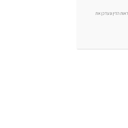
ת הדין ונעדכן את
”:
קטגוריות
מתחילים לעבוד עם בנארית