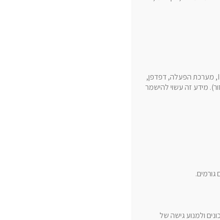
בנוסף, אנו עשויים לאסוף מידע מבוסס שימוש בהתאם לפעילותך ולדרך שבה היא נעשית, לדוגמה: כתובת IP, מערכת הפעלה, דפדפן,
ר). מידע זה עשוי להישמר
גורמים.
ים ולמנוע גישה של