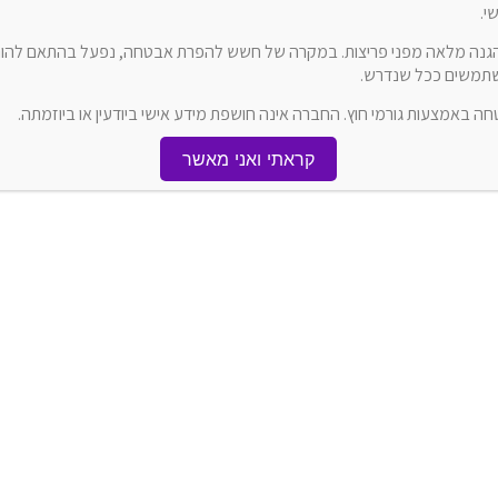
י.
הגנה מלאה מפני פריצות. במקרה של חשש להפרת אבטחה, נפעל בהתאם להוראו
משתמשים ככל שנדרש.
באמצעות גורמי חוץ. החברה אינה חושפת מידע אישי ביודעין או ביוזמתה.
קראתי ואני מאשר
ראשי של התוכנה לתפריט “פרויקטים” ולבחור בפקודה “מסמכי בנארית לעבודה