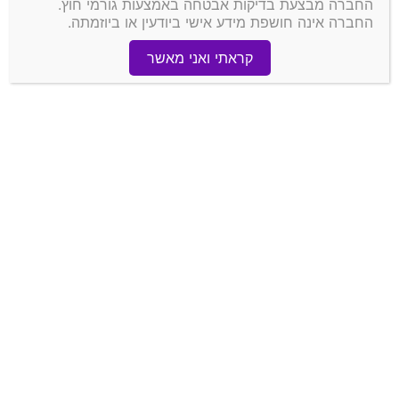
החברה מבצעת בדיקות אבטחה באמצעות גורמי חוץ.
קטגוריות
החברה אינה חושפת מידע אישי ביודעין או ביוזמתה.
מתחילים לעבוד עם בנארית
קראתי ואני מאשר
כתב כמויות (קטגוריה ראשית)
חשבונות (קטגוריה ראשית)
יבוא/יצוא
בנארית תכנון ופיקוח
מכרזים
חישוב כמויות (קטגוריה ראשית)