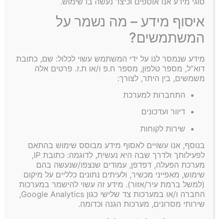
סוגי מידע אנו אוספים וכיצד נעשה בו שימוש.
איסוף מידע – מה נשמר על
בנארית עפר
המשתמשים?
מידע שנמסר לנו על ידי המשתמש עשוי לכלול: שם, כתובת
דוא”ל, מספר טלפון, מספר ח.פ ו/או ת.ז. פרטים אלה
משמשים, בין היתר, לצורך:
התחברות למערכת
דיוור ועדכונים
שירות לקוחות
בנוסף, אנו עשויים לאסוף מידע מבוסס שימוש בהתאם
לפעילותך ולדרך שבה היא נעשית, לדוגמה: כתובת IP,
מערכת הפעלה, דפדפן, עמודים שנצפו/שנעשה בהם
שימוש, מאפייני מכשיר, ולעיתים נתונים כלליים על מיקום
(למשל ברמת עיר/אזור). מידע זה עשוי להישמר במערכות
החברה ו/או במערכות צד שלישי כגון Google Analytics,
שירותי מסרונים, מערכות הגנה וכדומה.