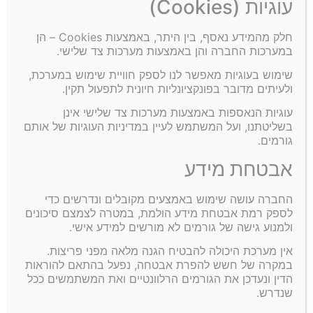
עוגיות (Cookies)
חלק מהמידע נאסף, בין היתר, באמצעות Cookies – הן
במערכות החברה והן באמצעות מערכות צד שלישי.
שימוש בעוגיות מאפשר לנו לספק חוויית שימוש במערכת,
ולעיתים מדובר בפונקציונליות חיונית לתפעול תקין.
איך מחשבים כמויות בתוכנת בנארית עפר – סרטוני הדרכה
עוגיות הנאספות באמצעות מערכות צד שלישי אינן
שלב אחר שלב
בשליטתנו, ועל המשתמש לעיין במדיניות העוגיות של אותם
גורמים.
חלק ראשון: הסבר תיאורטי מקדים על הצורך של קבלני עפר בתוכנת בנארית
עפר לחישוב נפחי חפירה ומילוי, השיטה שבאמצעותה התוכנה מחשבת את
אבטחת מידע
הנפח, מהם חתכים, מצב קיים ומצב מתוכנן, החשיבות של סגירת החתך
בנקודת דיקור מימין ומשמאל. ההסבר מומחש באמצעות דגם תלת מימדי.
החברה עושה שימוש באמצעים מקובלים ונדרשים כדי
==============================================================
לספק רמת אבטחת מידע הולמת, במטרה לצמצם סיכונים
חלק שני: המשך של ההסבר התיאורטי
ולמנוע גישה של גורמים לא מורשים למידע אישי.
קרא עוד »
אין מערכת היכולה להבטיח הגנה מלאה מפני פריצות.
במקרה של חשש להפרת אבטחה, נפעל בהתאם להוראות
הדין ונעדכן את הגורמים הרלוונטיים ואת המשתמשים ככל
שנדרש.