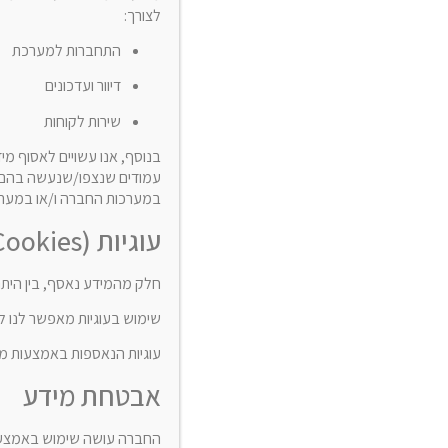
לצורך:
התחברות למערכת
דיוור ועדכונים
שירות לקוחות
עמודים שנצפו/שנעשה בהם שי
במערכות החברה ו/או במערכות צד שלישי כגון Google Analytics
תמחור והגשת הצעות מחיר
עוגיות (Cookies)
הגשת חשבונות למזמין
חלק מהמידע נאסף, בין היתר, באמצעות Cookies – הן במערכות החברה 
רכש מספקים
שימוש בעוגיות מאפשר לנו לס
ניהול חוזים וחשבונות של קבלני משנה
עוגיות הנאספות באמצעות מער
אבטחת מידע
בקרת רווחיות בפרויקט – הכנסות מול הוצאות
החברה עושה שימוש באמצעים